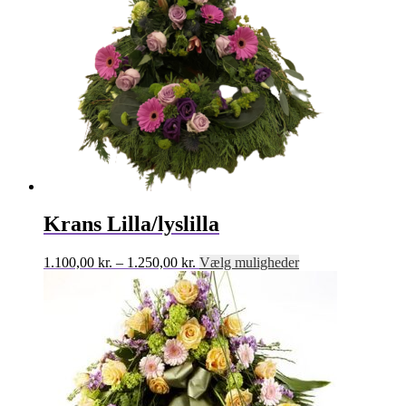
Krans Lilla/lyslilla
Prisinterval:
Dette
1.100,00
kr.
–
1.250,00
kr.
Vælg muligheder
1.100,00 kr.
vare
til
har
1.250,00 kr.
flere
varianter.
Mulighederne
kan
vælges
på