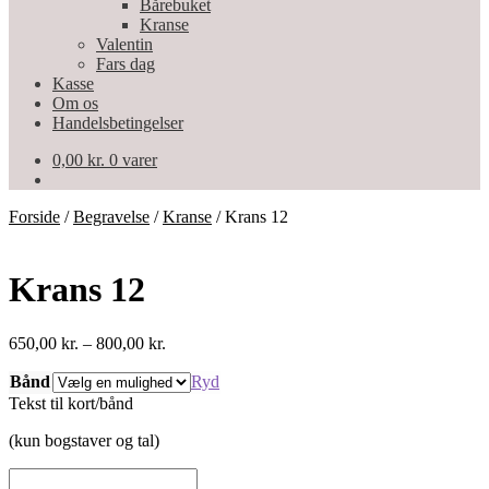
Bårebuket
Kranse
Valentin
Fars dag
Kasse
Om os
Handelsbetingelser
0,00
kr.
0 varer
Forside
/
Begravelse
/
Kranse
/
Krans 12
Krans 12
Prisinterval:
650,00
kr.
–
800,00
kr.
650,00 kr.
Bånd
til
Ryd
800,00 kr.
Tekst til kort/bånd
(kun bogstaver og tal)