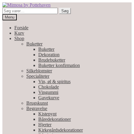
Spring
Spring
til
til
Søg
Søg
navigation
indhold
efter:
Menu
Forside
Kurv
Shop
Buketter
Buketter
Dekoration
Brudebuketter
Buketter konfirmation
Silkeblomster
Specialiteter
Vin, øl & spiritus
Chokolade
Vingummi
Gavekurve
Brugskunst
Begravelse
Kistepynt
Båredekorationer
Hjerter
Kirkegårdsdekorationer