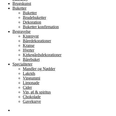
Brugskunst
kan
Buketter
vælges
Buketter
på
Brudebuketter
varesiden
Dekoration
Buketter konfirmation
Begravelse
Kistepynt
Båredekorationer
Kranse
Hjerter
Kirkegårdsdekorationer
Bårebuket
Specialiteter
Mandler og Nødder
Lakrids
Vingummi
Limonade
Cider
Vin, øl & spiritus
Chokolade
Gavekurve