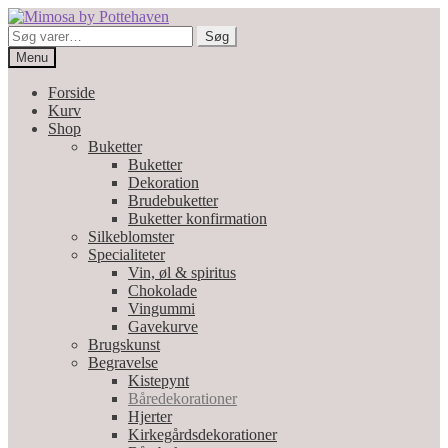
Spring
Spring
til
til
Søg
Søg
navigation
indhold
efter:
Menu
Forside
Kurv
Shop
Buketter
Buketter
Dekoration
Brudebuketter
Buketter konfirmation
Silkeblomster
Specialiteter
Vin, øl & spiritus
Chokolade
Vingummi
Gavekurve
Brugskunst
Begravelse
Kistepynt
Båredekorationer
Hjerter
Kirkegårdsdekorationer