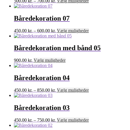
Prisinterval:
Dette
500,00
kr.
–
700,00
kr.
Vælg muligheder
500,00 kr.
vare
til
har
700,00 kr.
flere
Båredekoration 07
varianter.
Mulighederne
Prisinterval:
Dette
450,00
kr.
–
600,00
kr.
Vælg muligheder
kan
450,00 kr.
vare
vælges
til
har
på
600,00 kr.
flere
Båredekoration med bånd 05
varesiden
varianter.
Mulighederne
Dette
900,00
kr.
Vælg muligheder
kan
vare
vælges
har
på
flere
Båredekoration 04
varesiden
varianter.
Mulighederne
Prisinterval:
Dette
450,00
kr.
–
850,00
kr.
Vælg muligheder
kan
450,00 kr.
vare
vælges
til
har
på
850,00 kr.
flere
Båredekoration 03
varesiden
varianter.
Mulighederne
Prisinterval:
Dette
450,00
kr.
–
750,00
kr.
Vælg muligheder
kan
450,00 kr.
vare
vælges