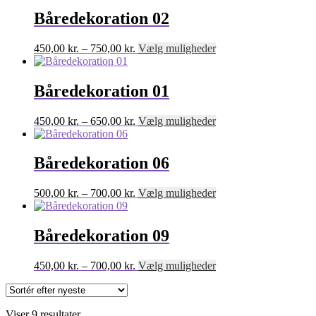
til
har
på
750,00 kr.
flere
Båredekoration 02
varesiden
varianter.
Mulighederne
Prisinterval:
Dette
450,00
kr.
–
750,00
kr.
Vælg muligheder
kan
450,00 kr.
vare
vælges
til
har
på
750,00 kr.
flere
Båredekoration 01
varesiden
varianter.
Mulighederne
Prisinterval:
Dette
450,00
kr.
–
650,00
kr.
Vælg muligheder
kan
450,00 kr.
vare
vælges
til
har
på
650,00 kr.
flere
Båredekoration 06
varesiden
varianter.
Mulighederne
Prisinterval:
Dette
500,00
kr.
–
700,00
kr.
Vælg muligheder
kan
500,00 kr.
vare
vælges
til
har
på
700,00 kr.
flere
Båredekoration 09
varesiden
varianter.
Mulighederne
Prisinterval:
Dette
450,00
kr.
–
700,00
kr.
Vælg muligheder
kan
450,00 kr.
vare
vælges
til
har
på
700,00 kr.
flere
varesiden
Sorteret
Viser 9 resultater
varianter.