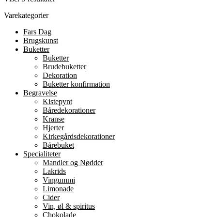
efter
Mulighederne
Varekategorier
seneste
kan
vælges
Fars Dag
på
Brugskunst
varesiden
Buketter
Buketter
Brudebuketter
Dekoration
Buketter konfirmation
Begravelse
Kistepynt
Båredekorationer
Kranse
Hjerter
Kirkegårdsdekorationer
Bårebuket
Specialiteter
Mandler og Nødder
Lakrids
Vingummi
Limonade
Cider
Vin, øl & spiritus
Chokolade