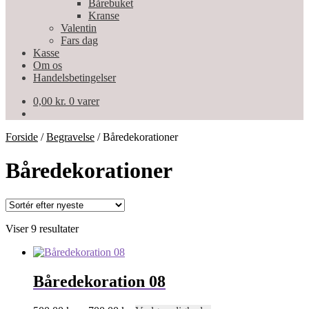
Bårebuket
Kranse
Valentin
Fars dag
Kasse
Om os
Handelsbetingelser
0,00
kr.
0 varer
Forside
/
Begravelse
/
Båredekorationer
Båredekorationer
Sorteret
Viser 9 resultater
efter
seneste
Båredekoration 08