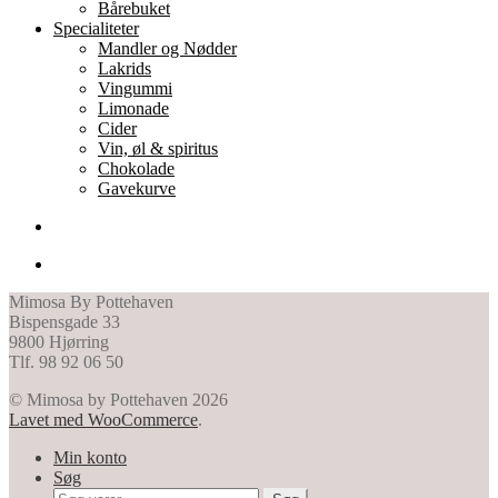
Bårebuket
Specialiteter
Mandler og Nødder
Lakrids
Vingummi
Limonade
Cider
Vin, øl & spiritus
Chokolade
Gavekurve
Mimosa By Pottehaven
Bispensgade 33
9800 Hjørring
Tlf. 98 92 06 50
© Mimosa by Pottehaven 2026
Lavet med WooCommerce
.
Min konto
Søg
Søg