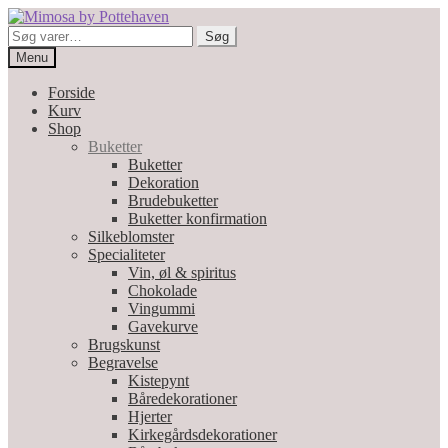
Spring
Spring
til
til
Søg
Søg
navigation
indhold
efter:
Menu
Forside
Kurv
Shop
Buketter
Buketter
Dekoration
Brudebuketter
Buketter konfirmation
Silkeblomster
Specialiteter
Vin, øl & spiritus
Chokolade
Vingummi
Gavekurve
Brugskunst
Begravelse
Kistepynt
Båredekorationer
Hjerter
Kirkegårdsdekorationer