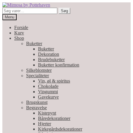
Spring
Spring
til
til
Søg
Søg
navigation
indhold
efter:
Menu
Forside
Kurv
Shop
Buketter
Buketter
Dekoration
Brudebuketter
Buketter konfirmation
Silkeblomster
Specialiteter
Vin, øl & spiritus
Chokolade
Vingummi
Gavekurve
Brugskunst
Begravelse
Kistepynt
Båredekorationer
Hjerter
Kirkegårdsdekorationer