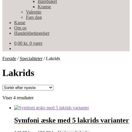
Bårebuket
Kranse
Valentin
Fars dag
Kasse
Om os
Handelsbetingelser
0,00
kr.
0 varer
Forside
/
Specialiteter
/
Lakrids
Lakrids
Sorteret
Viser 4 resultater
efter
seneste
Symfoni æske med 5 lakrids varianter