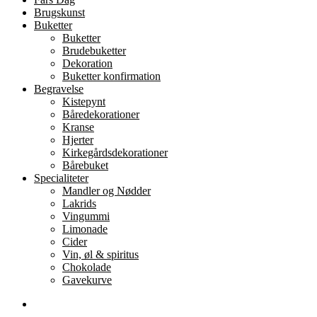
på
Brugskunst
varesiden
Buketter
Buketter
Brudebuketter
Dekoration
Buketter konfirmation
Begravelse
Kistepynt
Båredekorationer
Kranse
Hjerter
Kirkegårdsdekorationer
Bårebuket
Specialiteter
Mandler og Nødder
Lakrids
Vingummi
Limonade
Cider
Vin, øl & spiritus
Chokolade
Gavekurve