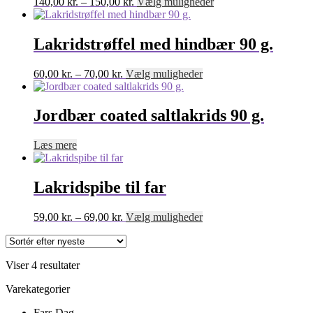
Prisinterval:
Dette
140,00
kr.
–
150,00
kr.
Vælg muligheder
140,00 kr.
vare
til
har
150,00 kr.
flere
Lakridstrøffel med hindbær 90 g.
varianter.
Mulighederne
Prisinterval:
Dette
60,00
kr.
–
70,00
kr.
Vælg muligheder
kan
60,00 kr.
vare
vælges
til
har
på
70,00 kr.
flere
Jordbær coated saltlakrids 90 g.
varesiden
varianter.
Mulighederne
Læs mere
kan
vælges
på
Lakridspibe til far
varesiden
Prisinterval:
Dette
59,00
kr.
–
69,00
kr.
Vælg muligheder
59,00 kr.
vare
til
har
69,00 kr.
flere
Sorteret
Viser 4 resultater
varianter.
efter
Mulighederne
Varekategorier
seneste
kan
vælges
Fars Dag