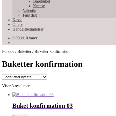
Bårebuket
Kranse
Valentin
Fars dag
Kasse
Om os
Handelsbetingelser
0,00
kr.
0 varer
Forside
/
Buketter
/
Buketter konfirmation
Buketter konfirmation
Sorteret
Viser 3 resultater
efter
seneste
Buket konfirmation 03