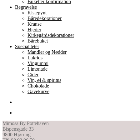
Buketter konfirmation
Begravelse
Kistepynt
Båredekorationer
Kranse
Hjerter
Kirkegårdsdekorationer
Bårebuket
Specialiteter
Mandler og Nødder
Lakrids
Vingummi
Limonade
Cider
Vin, øl & spiritus
Chokolade
Gavekurve
Mimosa By Pottehaven
Bispensgade 33
9800 Hjørring