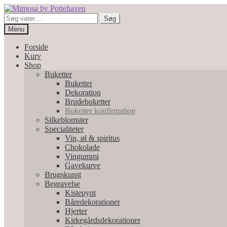
Spring
Spring
til
til
Søg
Søg
navigation
indhold
efter:
Menu
Forside
Kurv
Shop
Buketter
Buketter
Dekoration
Brudebuketter
Buketter konfirmation
Silkeblomster
Specialiteter
Vin, øl & spiritus
Chokolade
Vingummi
Gavekurve
Brugskunst
Begravelse
Kistepynt
Båredekorationer
Hjerter
Kirkegårdsdekorationer