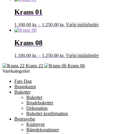
til
har
1.950,00 kr.
flere
Krans 01
varianter.
Mulighederne
Prisinterval:
Dette
1.100,00
kr.
–
1.250,00
kr.
Vælg muligheder
kan
1.100,00 kr.
vare
vælges
til
har
på
1.250,00 kr.
flere
Krans 08
varesiden
varianter.
Mulighederne
Prisinterval:
Dette
1.100,00
kr.
–
1.250,00
kr.
Vælg muligheder
kan
1.100,00 kr.
vare
vælges
Krans 22
Krans 06
til
har
på
Varekategorier
1.250,00 kr.
flere
varesiden
varianter.
Fars Dag
Mulighederne
Brugskunst
kan
Buketter
vælges
Buketter
på
Brudebuketter
varesiden
Dekoration
Buketter konfirmation
Begravelse
Kistepynt
Båredekorationer