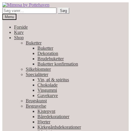
Spring
Spring
til
til
Søg
Søg
navigation
indhold
efter:
Menu
Forside
Kurv
Shop
Buketter
Buketter
Dekoration
Brudebuketter
Buketter konfirmation
Silkeblomster
Specialiteter
Vin, øl & spiritus
Chokolade
Vingummi
Gavekurve
Brugskunst
Begravelse
Kistepynt
Båredekorationer
Hjerter
Kirkegårdsdekorationer