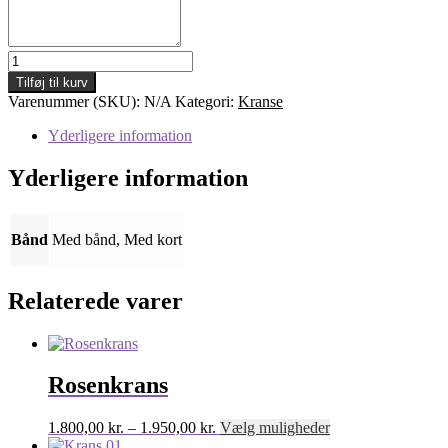
Krans
05
Tilføj til kurv
antal
Varenummer (SKU):
N/A
Kategori:
Kranse
Yderligere information
Yderligere information
Bånd
Med bånd, Med kort
Relaterede varer
Rosenkrans
Prisinterval:
Dette
1.800,00
kr.
–
1.950,00
kr.
Vælg muligheder
1.800,00 kr.
vare