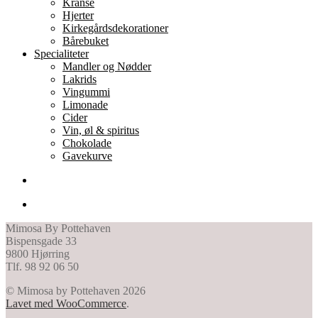
Kranse
Hjerter
Kirkegårdsdekorationer
Bårebuket
Specialiteter
Mandler og Nødder
Lakrids
Vingummi
Limonade
Cider
Vin, øl & spiritus
Chokolade
Gavekurve
Mimosa By Pottehaven
Bispensgade 33
9800 Hjørring
Tlf. 98 92 06 50
© Mimosa by Pottehaven 2026
Lavet med WooCommerce
.