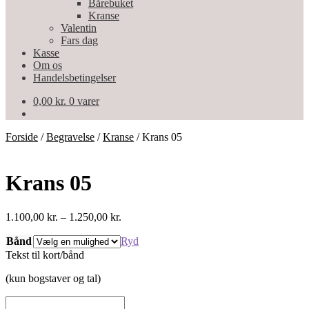
Bårebuket
Kranse
Valentin
Fars dag
Kasse
Om os
Handelsbetingelser
0,00
kr.
0 varer
Forside
/
Begravelse
/
Kranse
/
Krans 05
Krans 05
Prisinterval:
1.100,00
kr.
–
1.250,00
kr.
1.100,00 kr.
Bånd
til
Ryd
1.250,00 kr.
Tekst til kort/bånd
(kun bogstaver og tal)