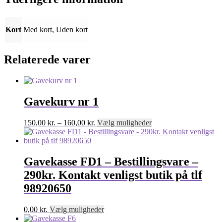
Kort
Med kort, Uden kort
Relaterede varer
Gavekurv nr 1
Prisinterval:
Dette
150,00
kr.
–
160,00
kr.
Vælg muligheder
150,00 kr.
vare
til
har
160,00 kr.
flere
varianter.
Gavekasse FD1 – Bestillingsvare –
Mulighederne
290kr. Kontakt venligst butik på tlf
kan
vælges
98920650
på
varesiden
Dette
0,00
kr.
Vælg muligheder
vare