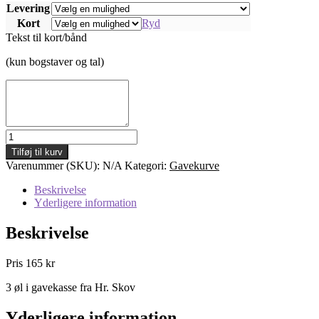
Levering
Kort
Ryd
Tekst til kort/bånd
(kun bogstaver og tal)
Gavekasse
F7
Tilføj til kurv
-
Varenummer (SKU):
N/A
Kategori:
Gavekurve
Bestillingsvare.
Kontakt
Beskrivelse
venligst
Yderligere information
butik
på
Beskrivelse
tlf
98920650
Pris 165 kr
antal
3 øl i gavekasse fra Hr. Skov
Yderligere information