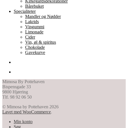
Kirkegårdsdekorationer
Bårebuket
Specialiteter
Mandler og Nødder
Lakrids
Vingummi
Limonade
Cider
Vin, øl & spiritus
Chokolade
Gavekurve
Mimosa By Pottehaven
Bispensgade 33
9800 Hjørring
Tlf. 98 92 06 50
© Mimosa by Pottehaven 2026
Lavet med WooCommerce
.
Min konto
Søg