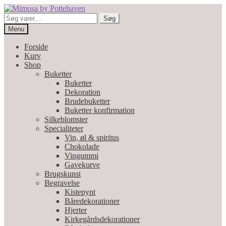
Spring
Spring
til
til
Søg
Søg
navigation
indhold
efter:
Menu
Forside
Kurv
Shop
Buketter
Buketter
Dekoration
Brudebuketter
Buketter konfirmation
Silkeblomster
Specialiteter
Vin, øl & spiritus
Chokolade
Vingummi
Gavekurve
Brugskunst
Begravelse
Kistepynt
Båredekorationer
Hjerter
Kirkegårdsdekorationer