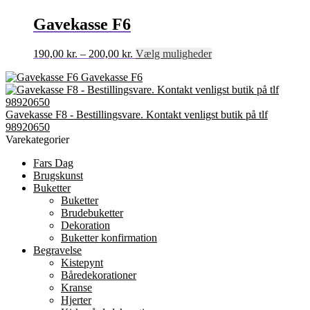
har
flere
Gavekasse F6
varianter.
Mulighederne
Prisinterval:
Dette
190,00
kr.
–
200,00
kr.
Vælg muligheder
kan
190,00 kr.
vare
vælges
Gavekasse F6
til
har
på
200,00 kr.
flere
varesiden
varianter.
Gavekasse F8 - Bestillingsvare. Kontakt venligst butik på tlf
Mulighederne
98920650
kan
Varekategorier
vælges
på
Fars Dag
varesiden
Brugskunst
Buketter
Buketter
Brudebuketter
Dekoration
Buketter konfirmation
Begravelse
Kistepynt
Båredekorationer
Kranse
Hjerter