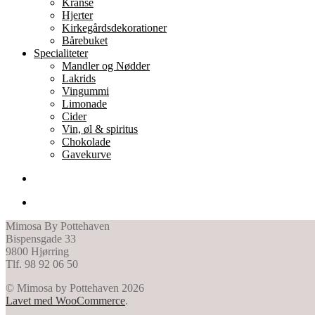
Kranse
Hjerter
Kirkegårdsdekorationer
Bårebuket
Specialiteter
Mandler og Nødder
Lakrids
Vingummi
Limonade
Cider
Vin, øl & spiritus
Chokolade
Gavekurve
Mimosa By Pottehaven
Bispensgade 33
9800 Hjørring
Tlf. 98 92 06 50
© Mimosa by Pottehaven 2026
Lavet med WooCommerce
.