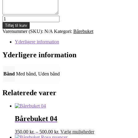
Bårebuket
Hvid/lime
Tilføj til kurv
antal
Varenummer (SKU):
N/A
Kategori:
Bårebuket
Yderligere information
Yderligere information
Bånd
Med bånd, Uden bånd
Relaterede varer
Bårebuket 04
Prisinterval:
Dette
350,00
kr.
–
500,00
kr.
Vælg muligheder
350,00 kr.
vare