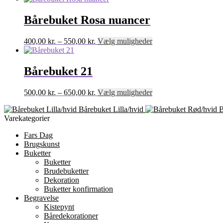
til
har
500,00 kr.
flere
Bårebuket Rosa nuancer
varianter.
Mulighederne
Prisinterval:
Dette
400,00
kr.
–
550,00
kr.
Vælg muligheder
kan
400,00 kr.
vare
vælges
til
har
på
550,00 kr.
flere
Bårebuket 21
varesiden
varianter.
Mulighederne
Prisinterval:
Dette
500,00
kr.
–
650,00
kr.
Vælg muligheder
kan
500,00 kr.
vare
vælges
Bårebuket Lilla/hvid
B
til
har
på
Varekategorier
650,00 kr.
flere
varesiden
varianter.
Fars Dag
Mulighederne
Brugskunst
kan
Buketter
vælges
Buketter
på
Brudebuketter
varesiden
Dekoration
Buketter konfirmation
Begravelse
Kistepynt
Båredekorationer