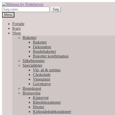
Spring
Spring
til
til
Søg
Søg
navigation
indhold
efter:
Menu
Forside
Kurv
Shop
Buketter
Buketter
Dekoration
Brudebuketter
Buketter konfirmation
Silkeblomster
Specialiteter
Vin, øl & spiritus
Chokolade
Vingummi
Gavekurve
Brugskunst
Begravelse
Kistepynt
Båredekorationer
Hjerter
Kirkegårdsdekorationer