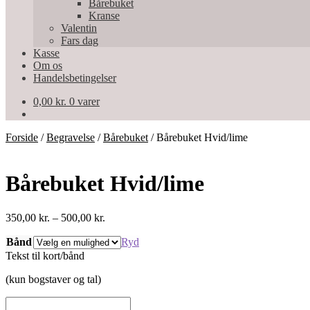
Bårebuket
Kranse
Valentin
Fars dag
Kasse
Om os
Handelsbetingelser
0,00
kr.
0 varer
Forside
/
Begravelse
/
Bårebuket
/
Bårebuket Hvid/lime
Bårebuket Hvid/lime
Prisinterval:
350,00
kr.
–
500,00
kr.
350,00 kr.
Bånd
til
Ryd
500,00 kr.
Tekst til kort/bånd
(kun bogstaver og tal)