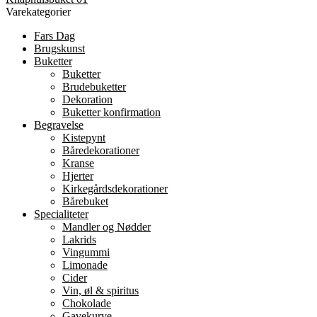
Varekategorier
Fars Dag
Brugskunst
Buketter
Buketter
Brudebuketter
Dekoration
Buketter konfirmation
Begravelse
Kistepynt
Båredekorationer
Kranse
Hjerter
Kirkegårdsdekorationer
Bårebuket
Specialiteter
Mandler og Nødder
Lakrids
Vingummi
Limonade
Cider
Vin, øl & spiritus
Chokolade
Gavekurve