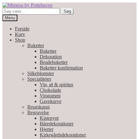
Spring
Spring
til
til
Søg
Søg
navigation
indhold
efter:
Menu
Forside
Kurv
Shop
Buketter
Buketter
Dekoration
Brudebuketter
Buketter konfirmation
Silkeblomster
Specialiteter
Vin, øl & spiritus
Chokolade
Vingummi
Gavekurve
Brugskunst
Begravelse
Kistepynt
Båredekorationer
Hjerter
Kirkegårdsdekorationer